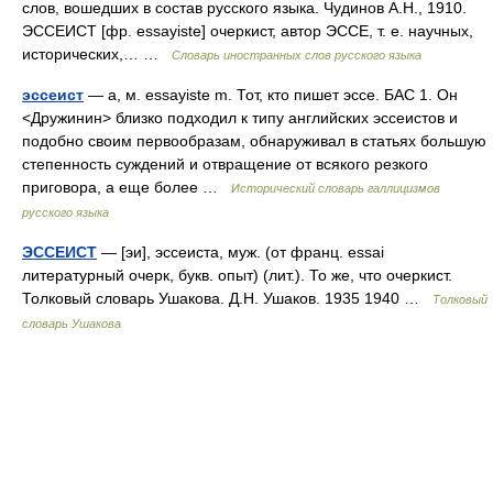
слов, вошедших в состав русского языка. Чудинов А.Н., 1910.
ЭССЕИСТ [фр. essayiste] очеркист, автор ЭССЕ, т. е. научных,
исторических,… …
Словарь иностранных слов русского языка
эссеист
— а, м. essayiste m. Тот, кто пишет эссе. БАС 1. Он
<Дружинин> близко подходил к типу английских эссеистов и
подобно своим первообразам, обнаруживал в статьях большую
степенность суждений и отвращение от всякого резкого
приговора, а еще более …
Исторический словарь галлицизмов
русского языка
ЭССЕИСТ
— [эи], эссеиста, муж. (от франц. essai
литературный очерк, букв. опыт) (лит.). То же, что очеркист.
Толковый словарь Ушакова. Д.Н. Ушаков. 1935 1940 …
Толковый
словарь Ушакова