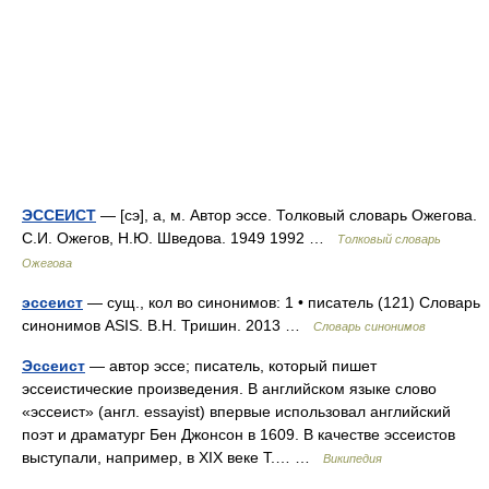
ЭССЕИСТ
— [сэ], а, м. Автор эссе. Толковый словарь Ожегова.
С.И. Ожегов, Н.Ю. Шведова. 1949 1992 …
Толковый словарь
Ожегова
эссеист
— сущ., кол во синонимов: 1 • писатель (121) Словарь
синонимов ASIS. В.Н. Тришин. 2013 …
Словарь синонимов
Эссеист
— автор эссе; писатель, который пишет
эссеистические произведения. В английском языке слово
«эссеист» (англ. essayist) впервые использовал английский
поэт и драматург Бен Джонсон в 1609. В качестве эссеистов
выступали, например, в XIX веке Т.… …
Википедия