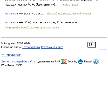
парадигма по А. А. Зализняку») …
Формы слов
эссеист
— эссе ист, а …
Русский орфографический словарь
эссеист
— (2 м); мн. эссеи/сты, Р. эссеи/стов …
Орфографический словарь русского языка
© Академик, 2000-2026
18+
Обратная связь:
Техподдержка
,
Реклама на сайте
👣 Путешествия
Экспорт словарей на сайты
, сделанные на PHP,
Joomla,
Drupal,
WordPress, MODx.