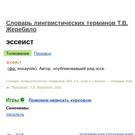
Словарь лингвистических терминов Т.В.
Жеребило
эссеист
Толкование
Перевод
эссеист
(
фр.
essayiste). Автор, опубликовавший ряд эссе.
Словарь лингвистических терминов: Изд. 5-е, испр-е и дополн. — Назрань: Изд-
во "Пилигрим"
.
Т.В. Жеребило
.
2010
.
Игры ⚽
Поможем написать курсовую
Синонимы
:
писатель
эссе
эстетическая (поэтическая)