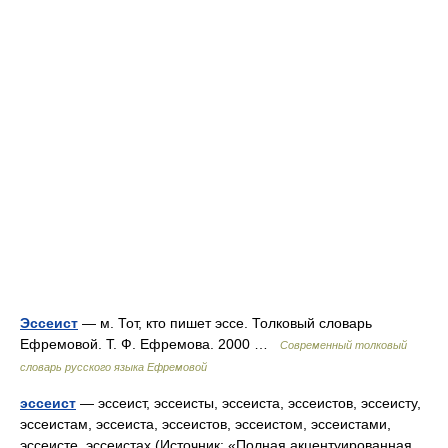
Эссеист
— м. Тот, кто пишет эссе. Толковый словарь
Ефремовой. Т. Ф. Ефремова. 2000 …
Современный толковый
словарь русского языка Ефремовой
эссеист
— эссеист, эссеисты, эссеиста, эссеистов, эссеисту,
эссеистам, эссеиста, эссеистов, эссеистом, эссеистами,
эссеисте, эссеистах (Источник: «Полная акцентуированная